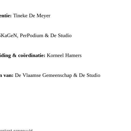
entie
:
Tineke De Meyer
KaGeN, PerPodium & De Studio
eiding & coördinatie:
Korneel Hamers
n van:
De Vlaamse Gemeenschap & De Studio