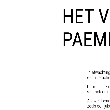
HET V
PAEM
In afwachtin
een interactie
Dit resultee
stof ook geld
Als weldoener
zoals een juk