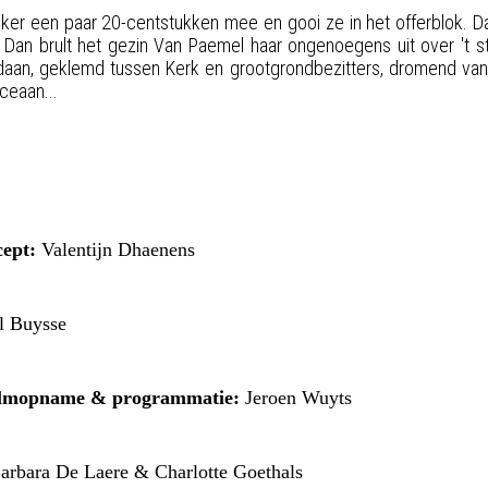
er een paar 20-centstukken mee en gooi ze in het offerblok. Dan
. Dan brult het gezin Van Paemel haar ongenoegens uit over 't s
aan, geklemd tussen Kerk en grootgrondbezitters, dromend van
ceaan...
cept
:
Valentijn Dhaenens
l Buysse
filmopname & programmatie:
Jeroen Wuyts
arbara De Laere & Charlotte Goethals