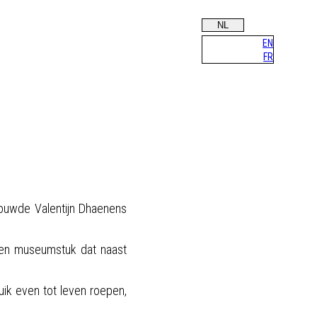
NL
EN
FR
bouwde Valentijn Dhaenens
nen museumstuk dat naast
luik even tot leven roepen,