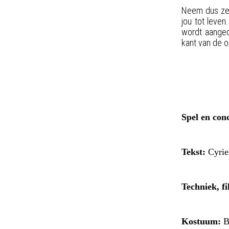
Neem dus zek
jou tot leven
wordt aanged
kant van de o
Spel en con
Tekst
:
Cyrie
Techniek, 
Kostuum
:
B